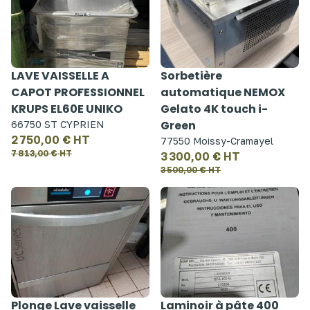
LAVE VAISSELLE A
Sorbetière
CAPOT PROFESSIONNEL
automatique NEMOX
KRUPS EL60E UNIKO
Gelato 4K touch i-
Green
66750 ST CYPRIEN
2 750,00 € HT
77550 Moissy-Cramayel
7 813,00 € HT
3 300,00 € HT
3 500,00 € HT
Plonge Lave vaisselle
Laminoir à pâte 400