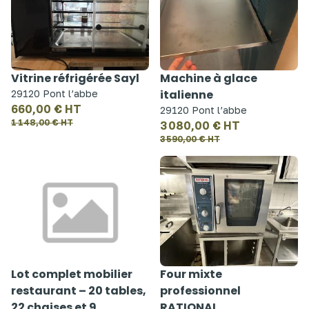
Vitrine réfrigérée Sayl
Machine à glace
italienne
29120 Pont l’abbe
660,00 € HT
29120 Pont l’abbe
1 148,00 € HT
3 080,00 € HT
3 590,00 € HT
Lot complet mobilier
Four mixte
restaurant – 20 tables,
professionnel
22 chaises et 9
RATIONAL