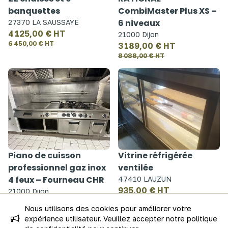
banquettes
CombiMaster Plus XS –
6 niveaux
27370 LA SAUSSAYE
4 125,00 € HT
21000 Dijon
6 450,00 € HT
3 189,00 € HT
8 088,00 € HT
Piano de cuisson
Vitrine réfrigérée
professionnel gaz inox
ventilée
4 feux – Fourneau CHR
47410 LAUZUN
935,00 € HT
21000 Dijon
1 141,00 € HT
3 324,20 € HT
Nous utilisons des cookies pour améliorer votre
8 432,00 € HT
expérience utilisateur. Veuillez accepter notre politique