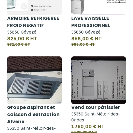
ARMOIRE REFRIGEREE
LAVE VAISSELLE
FROID NEGATIF
PROFESSIONNEL
35850 Gévezé
35850 Gévezé
825,00 € HT
858,00 € HT
932,00 € HT
965,00 € HT
Groupe aspirant et
Vend tour pâtissier
caisson d'extraction
35350 Saint-Méloir-des-
Ondes
Alvene
1 760,00 € HT
35350 Saint-Méloir-des-
2 200,00 € HT